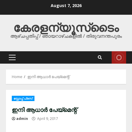
Skip
August 7, 2026
to
content
കേരളന്യൂസ്‌ടൈം
ആഴ്ചപ്പതിപ്പ് / ഞായറാഴ്ചകളിൽ / തിരുവനന്തപുരം
Primary
Menu
Home
ഇനി ആധാർ പേയ്‌മെന്റ്
സ്റ്റോപ്പ്‌ പ്രസ്‌
ഇനി ആധാർ പേയ്‌മെന്റ്
admin
April 9, 2017