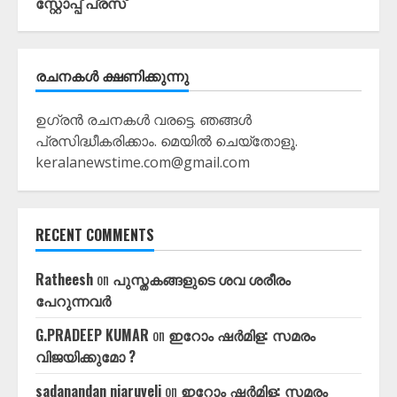
സ്റ്റോപ്പ്‌ പ്രസ്‌
രചനകൾ ക്ഷണിക്കുന്നു
ഉഗ്രൻ രചനകൾ വരട്ടെ. ഞങ്ങൾ
പ്രസിദ്ധീകരിക്കാം. മെയിൽ ചെയ്തോളൂ.
keralanewstime.com@gmail.com
RECENT COMMENTS
Ratheesh
on
പുസ്തകങ്ങളുടെ ശവ ശരീരം
പേറുന്നവർ
G.PRADEEP KUMAR
on
ഇറോം ഷർമിള: സമരം
വിജയിക്കുമോ ?
sadanandan njaruveli
on
ഇറോം ഷർമിള: സമരം