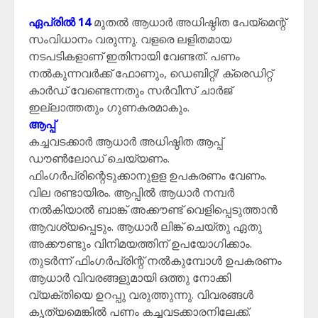
ഏപ്രിൽ 14
മുതൽ ആധാർ അധിഷ്ഠിത പേയ്‌മെന്റ്
സംവിധാനം വരുന്നു. വളരെ ലളിതമായ
നടപടികളാണ് ഇതിനായി വേണ്ടത്. പണം
നൽകുന്നവർക്ക് ഫോണും, ഡെബിറ്റ്/ ക്രെഡിറ്റ്
കാർഡ് വേണ്ടെന്നതും സർവീസ് ചാർജ്
ഇല്ലാത്തതും ഗുണകരമാകും.
ആപ്പ്
കച്ചവടക്കാർ ആധാർ അധിഷ്ഠിത ആപ്പ്
ഡൗൺലോഡ് ചെയ്യണം.
ഫിംഗർപ്രിന്റെടുക്കാനുളള ഉപകരണം വേണം.
വില രണ്ടായിരം. ആപ്പിൽ ആധാർ നമ്പർ
നൽകിയാൽ ബാങ്ക് അക്കൗണ്ട് വെളിപ്പെടുത്താൻ
ആവശ്യപ്പെടും. ആധാർ ലിങ്ക് ചെയ്തു ഏതു
അക്കൗണ്ടും വിനിമയത്തിന് ഉപയോഗിക്കാം.
തുടർന്ന് ഫിംഗർപ്രിന്റ് നൽകുമ്പോൾ ഉപകരണം
ആധാർ വിവരങ്ങളുമായി ഒത്തു നോക്കി
വ്യക്തിയെ ഉറപ്പു വരുത്തുന്നു. വിവരങ്ങൾ
കൃത്യമെങ്കിൽ പണം കച്ചവടക്കാരനിലേക്ക്.