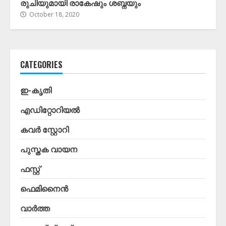
രുചിയുമായി രാകേഷും ശബ്നയും
October 18, 2020
CATEGORIES
ഇ-കൃതി
എഡിറ്റോറിയൽ
കവർ സ്റ്റോറി
പുസ്തക വായന
ഫസ്റ്റ്
ഫെമിനൈൻ
വാർത്ത