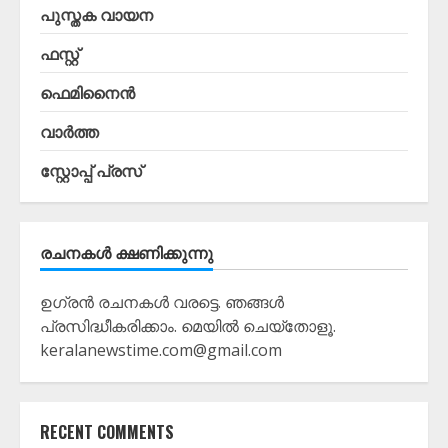
പുസ്തക വായന
ഫസ്റ്റ്
ഫെമിനൈൻ
വാർത്ത
സ്റ്റോപ്പ്‌ പ്രസ്‌
രചനകൾ ക്ഷണിക്കുന്നു
ഉഗ്രൻ രചനകൾ വരട്ടെ. ഞങ്ങൾ
പ്രസിദ്ധീകരിക്കാം. മെയിൽ ചെയ്തോളൂ.
keralanewstime.com@gmail.com
RECENT COMMENTS