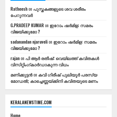
Ratheesh
on
പുസ്തകങ്ങളുടെ ശവ ശരീരം
പേറുന്നവർ
G.PRADEEP KUMAR
on
ഇറോം ഷർമിള: സമരം
വിജയിക്കുമോ ?
sadanandan njaruveli
on
ഇറോം ഷർമിള: സമരം
വിജയിക്കുമോ ?
rajan
on
പി ആർ രതീഷ്: വെയിലത്ത്‌ കവിതകൾ
വിസിറ്റിംഗ്കാർഡാകുന്ന വിധം
മണിക്കുട്ടൻ
on
കവി ഗിരീഷ്‌ പുലിയൂർ പരസ്യ
മോഡൽ; കാച്ചെണ്ണയ്ക്കിനി കവിതയുടെ മണം
KERALANEWSTIME.COM
Home