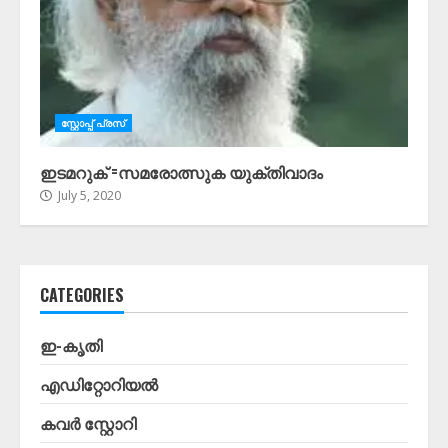
സ്റ്റോപ്പ്‌ പ്രസ്‌
ഇടമറുക് =സമരോത്സുക യുക്തിവാദം
July 5, 2020
CATEGORIES
ഇ-കൃതി
എഡിറ്റോറിയൽ
കവർ സ്റ്റോറി