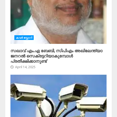
കവർ സ്റ്റോറി
സഖാവ് എം.ഏ ബേബി, സിപിഎം അഖിലേന്ത്യാ
ജനറൽ സെക്രട്ടറിയാകുമ്പോൾ
പ്രതീക്ഷിക്കാനുണ്ട്
April 14, 2025