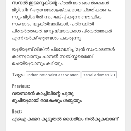
സനൽ ഇടമറുകിന്റെ
പ്രതിവാര ഓൺലൈൻ
മീറ്റിംഗിന് ആവേശോജ്ജ്വലമായ പ്രതികരണം.
സൂം മീറ്റിംഗിൽ സംഘടിപ്പിക്കുന്ന ബൗദ്ധിക
സംവാദം യുക്തിവാദികൾ, പരിസ്ഥിതി
പ്രവർത്തകർ, മനുഷ്യാവകാശ പ്രവർത്തകർ
എന്നിവർക്ക് ആവേശം പകരുന്നു.
യൂട്യൂബ് ലിങ്കിൽ പ്രവേശിച്ച് മുൻ സംവാദങ്ങൾ
കാണുവാനും ചാനൽ സബ്സ്ക്രൈബ്
ചെയ്യുവാനും കഴിയും.
Tags:
indian rationalist association
sanal edamaruku
Continue
Previous:
വയനാടൻ കാച്ചിലിന്റെ പുതു
Reading
രുചിയുമായി രാകേഷും ശബ്നയും
Next:
എഐ കാമറ കൂടുതൽ ധൈര്യം നൽകുകയാണ്