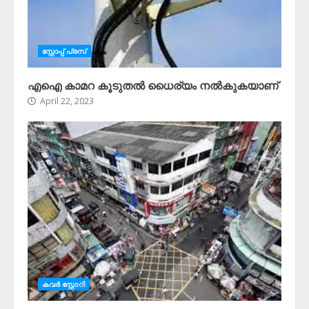
സ്റ്റോപ്പ്‌ പ്രസ്‌
എഐ കാമറ കൂടുതൽ ധൈര്യം നൽകുകയാണ്
April 22, 2023
കവർ സ്റ്റോറി