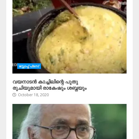
സ്റ്റോപ്പ്‌ പ്രസ്‌
വയനാടൻ കാച്ചിലിന്റെ പുതു
രുചിയുമായി രാകേഷും ശബ്നയും
October 18, 2020