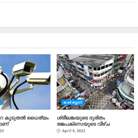
കവർ സ്റ്റോറി
 കൂടുതൽ ധൈര്യം
ശ്രീലങ്കയുടെ ദുരിതം
ാണ്
രജപക്സെയുടെ വീഴ്ച
23
April 6, 2022