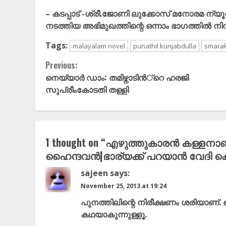
– കടപ്പാട് -ശ്രീ.ജോണി ലുക്കോസ് മനോരമ ന്
നടത്തിയ അഭിമുഖത്തിന്റെ ഒന്നാം ഭാഗത്തിൽ നിന്
Tags:
malayalam novel
punathil kunjabdulla
smarak
Continue
Previous:
നെയ്യാര്‍ ഡാം: തമിഴ്നാടിന്‍്റെ ഹരജി
Reading
സുപ്രീംകോടതി തള്ളി
1 thought on “
എഴുത്തുകാരൻ കള്ളനാണ്
ഹൈന്ദവൻ|ഭാര്യക്ക്‌ പറയാൻ വേദി കൊട
sajeen
says:
November 25, 2013 at 19:24
പുനത്തിലിന്റെ നിരീക്ഷണം ശരിയാണ്. 
കഥയാകുന്നുള്ളൂ.