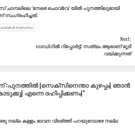
യൂസ്‌ ചാനലിലെ ‘നേരെ ചൊവ്വേ’ യിൽ പുനത്തിലുമായി
ന് സംഗ്രഹിച്ചത്.
asilakal marunnu
Next:
ഗാഡ്ഗിൽ റിപ്പോർട്ട്‌: സത്യം ആരാണ് മൂടി
വയ്ക്കുന്നത്
 :പുനത്തിൽ |സെക്സിനെന്താ കുഴപ്പം| ഞാൻ
ുക്കൂ| എന്നെ ദഹിപ്പിക്കണം|
”
ഒരു നല്ല കള്ളം ഭാവന വിടര്ത്തി പറയുമ്പോഴേ നല്ല