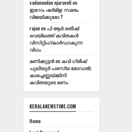
sadanandan njaruveli
on
ഇറോം ഷർമിള: സമരം
വിജയിക്കുമോ ?
rajan
on
പി ആർ രതീഷ്:
വെയിലത്ത്‌ കവിതകൾ
വിസിറ്റിംഗ്കാർഡാകുന്ന
വിധം
മണിക്കുട്ടൻ
on
കവി ഗിരീഷ്‌
പുലിയൂർ പരസ്യ മോഡൽ;
കാച്ചെണ്ണയ്ക്കിനി
കവിതയുടെ മണം
KERALANEWSTIME.COM
Home