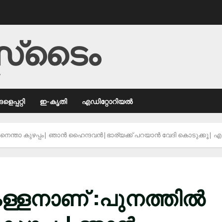
്‌ടൈം
ം
െപ്പറ്റി
ഇ-കൃതി
എഡിറ്റോറിയൽ
്താ കുഴപ്പം| ഞാൻ ഹൈന്ദവൻ|ഭാര്യക്ക്‌ പറയാൻ വേദി കൊടുക്കൂ| എന്
ള്ളനാണ് :പുനത്തിൽ