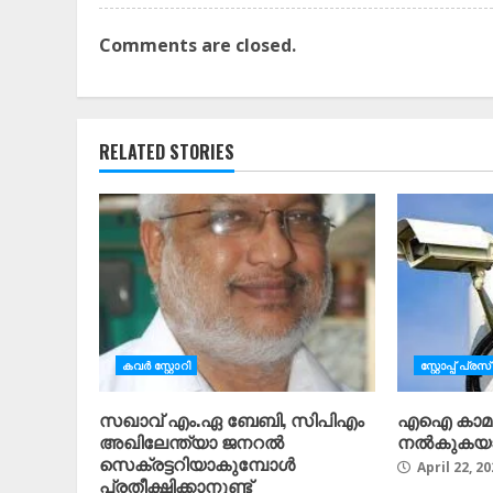
Comments are closed.
RELATED STORIES
കവർ സ്റ്റോറി
സ്റ്റോപ്പ്‌ പ്രസ്‌
സഖാവ് എം.ഏ ബേബി, സിപിഎം
എഐ കാമറ
അഖിലേന്ത്യാ ജനറൽ
നൽകുകയ
സെക്രട്ടറിയാകുമ്പോൾ
April 22, 20
പ്രതീക്ഷിക്കാനുണ്ട്