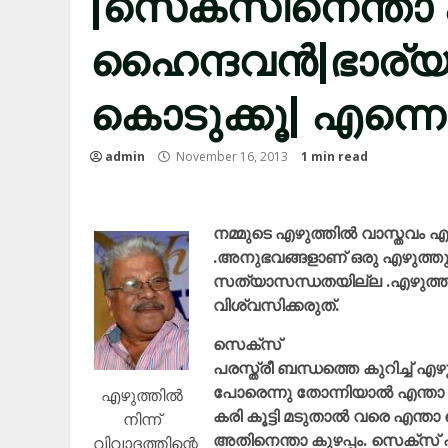
|സെക്സിനെന്താ 
ഹൈന്ദവൻ|ഭാര്യക
കൊടുക്കൂ| എന്നെ 
admin
November 16, 2013
1 min read
നമ്മുടെ എഴുത്തിൽ വാസ്തവം എ
.അനുഭവങ്ങളാണ് ഒരു എഴുത്തു
സത്യാസന്ധതയില്ല .എഴുത്
വിശ്വസിക്കരുത്.
സെക്സ്
പരസ്ത്രീ ബന്ധത്തെ കുറിച്ച് എഴു
പോരെന്നു തോന്നിയാൽ എന്താ കു
എഴുത്തിൽ
കരി കൂട്ടി മടുതാൽ വരെ എന്
നിന്ന്
അതിനെന്താ കുഴപ്പം. സെക്സ് 
വിവാദത്തിന്റെ