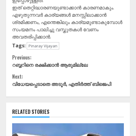
ഇപ്പോഴുള്ളത്.
ഇത് തെറ്റിദ്ധാരണയുണ്ടാക്കാൻ കാരണമാകും.
എഴുതുന്നവർ കാര്യങ്ങൾ മനസ്സിലാക്കാൻ
ശ്രമിക്കണം, എന്തെങ്കിലും കാര്യമുണ്ടാകുമ്പോൾ
സംയമനം പാലിച്ചു വസ്തുതകൾ വേണം
അവതരിപ്പിക്കാൻ.
Tags:
Pinaray Vijayan
Continue
Previous:
റബ്ബറിനെ രക്ഷിക്കാൻ ആരുമില്ലേ
Reading
Next:
വിധേയപ്പെടാതെ അടൂർ, എതിർത്ത് ബിജെപി
RELATED STORIES