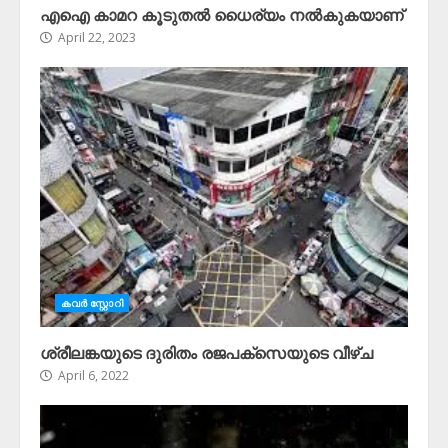
എഐ കാമറ കൂടുതൽ ധൈര്യം നൽകുകയാണ്
April 22, 2023
കവർ സ്റ്റോറി
ശ്രീലങ്കയുടെ ദുരിതം രജപക്സെയുടെ വീഴ്ച
April 6, 2022