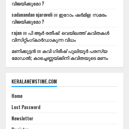
വിജയിക്കുമോ ?
sadanandan njaruveli
on
ഇറോം ഷർമിള: സമരം
വിജയിക്കുമോ ?
rajan
on
പി ആർ രതീഷ്: വെയിലത്ത്‌ കവിതകൾ
വിസിറ്റിംഗ്കാർഡാകുന്ന വിധം
മണിക്കുട്ടൻ
on
കവി ഗിരീഷ്‌ പുലിയൂർ പരസ്യ
മോഡൽ; കാച്ചെണ്ണയ്ക്കിനി കവിതയുടെ മണം
KERALANEWSTIME.COM
Home
Lost Password
Newsletter