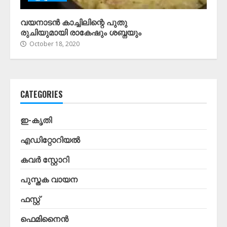
വയനാടൻ കാച്ചിലിന്റെ പുതു
രുചിയുമായി രാകേഷും ശബ്നയും
October 18, 2020
CATEGORIES
ഇ-കൃതി
എഡിറ്റോറിയൽ
കവർ സ്റ്റോറി
പുസ്തക വായന
ഫസ്റ്റ്
ഫെമിനൈൻ