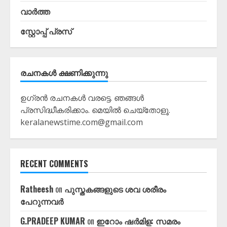
വാർത്ത
സ്റ്റോപ്പ്‌ പ്രസ്‌
രചനകൾ ക്ഷണിക്കുന്നു
ഉഗ്രൻ രചനകൾ വരട്ടെ. ഞങ്ങൾ
പ്രസിദ്ധീകരിക്കാം. മെയിൽ ചെയ്തോളൂ.
keralanewstime.com@gmail.com
RECENT COMMENTS
Ratheesh
on
പുസ്തകങ്ങളുടെ ശവ ശരീരം
പേറുന്നവർ
G.PRADEEP KUMAR
on
ഇറോം ഷർമിള: സമരം