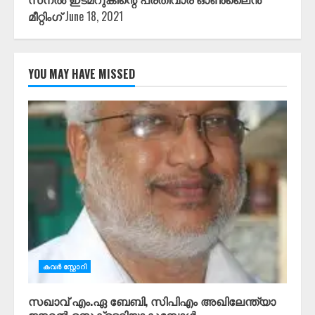
മീറ്റിംഗ്
June 18, 2021
YOU MAY HAVE MISSED
കവർ സ്റ്റോറി
സഖാവ് എം.ഏ ബേബി, സിപിഎം അഖിലേന്ത്യാ