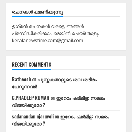
രചനകൾ ക്ഷണിക്കുന്നു
ഉഗ്രൻ രചനകൾ വരട്ടെ. ഞങ്ങൾ
പ്രസിദ്ധീകരിക്കാം. മെയിൽ ചെയ്തോളൂ.
keralanewstime.com@gmail.com
RECENT COMMENTS
Ratheesh
on
പുസ്തകങ്ങളുടെ ശവ ശരീരം
പേറുന്നവർ
G.PRADEEP KUMAR
on
ഇറോം ഷർമിള: സമരം
വിജയിക്കുമോ ?
sadanandan njaruveli
on
ഇറോം ഷർമിള: സമരം
വിജയിക്കുമോ ?