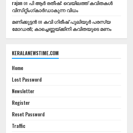
rajan
on
പി ആർ രതീഷ്: വെയിലത്ത്‌ കവിതകൾ
വിസിറ്റിംഗ്കാർഡാകുന്ന വിധം
മണിക്കുട്ടൻ
on
കവി ഗിരീഷ്‌ പുലിയൂർ പരസ്യ
മോഡൽ; കാച്ചെണ്ണയ്ക്കിനി കവിതയുടെ മണം
KERALANEWSTIME.COM
Home
Lost Password
Newsletter
Register
Reset Password
Traffic