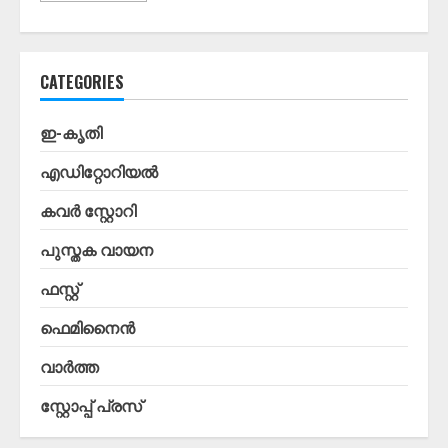
CATEGORIES
ഇ-കൃതി
എഡിറ്റോറിയൽ
കവർ സ്റ്റോറി
പുസ്തക വായന
ഫസ്റ്റ്
ഫെമിനൈൻ
വാർത്ത
സ്റ്റോപ്പ്‌ പ്രസ്‌