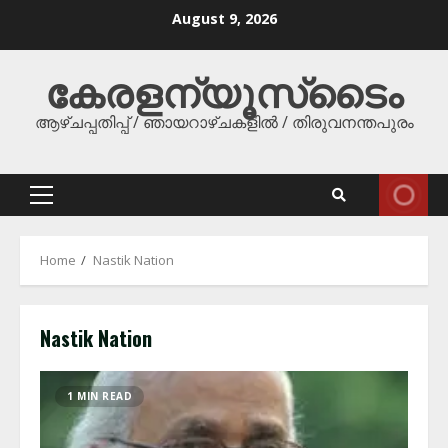
Skip
August 9, 2026
to
content
കേരളന്യൂസ്‌ടൈം
ആഴ്ചപ്പതിപ്പ് / ഞായറാഴ്ചകളിൽ / തിരുവനന്തപുരം
Primary
Menu
Home
Nastik Nation
Nastik Nation
1 MIN READ