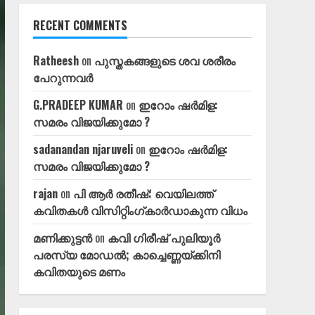
RECENT COMMENTS
Ratheesh
on
പുസ്തകങ്ങളുടെ ശവ ശരീരം
പേറുന്നവർ
G.PRADEEP KUMAR
on
ഇറോം ഷർമിള:
സമരം വിജയിക്കുമോ ?
sadanandan njaruveli
on
ഇറോം ഷർമിള:
സമരം വിജയിക്കുമോ ?
rajan
on
പി ആർ രതീഷ്: വെയിലത്ത്‌
കവിതകൾ വിസിറ്റിംഗ്കാർഡാകുന്ന വിധം
മണിക്കുട്ടൻ
on
കവി ഗിരീഷ്‌ പുലിയൂർ
പരസ്യ മോഡൽ; കാച്ചെണ്ണയ്ക്കിനി
കവിതയുടെ മണം