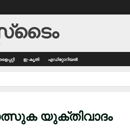
്‌ടൈം
ം
െപ്പറ്റി
ഇ-കൃതി
എഡിറ്റോറിയൽ
ത്സുക യുക്തിവാദം