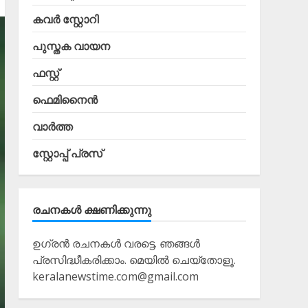
കവർ സ്റ്റോറി
പുസ്തക വായന
ഫസ്റ്റ്
ഫെമിനൈൻ
വാർത്ത
സ്റ്റോപ്പ്‌ പ്രസ്‌
രചനകൾ ക്ഷണിക്കുന്നു
ഉഗ്രൻ രചനകൾ വരട്ടെ. ഞങ്ങൾ
പ്രസിദ്ധീകരിക്കാം. മെയിൽ ചെയ്തോളൂ.
keralanewstime.com@gmail.com