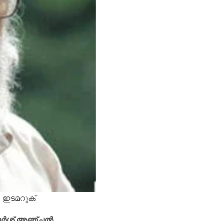
ഇടമറുക്
ർശ് അഞ്ചൽ