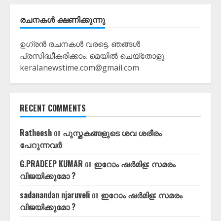
രചനകൾ ക്ഷണിക്കുന്നു
ഉഗ്രൻ രചനകൾ വരട്ടെ. ഞങ്ങൾ
പ്രസിദ്ധീകരിക്കാം. മെയിൽ ചെയ്തോളൂ.
keralanewstime.com@gmail.com
RECENT COMMENTS
Ratheesh
on
പുസ്തകങ്ങളുടെ ശവ ശരീരം
പേറുന്നവർ
G.PRADEEP KUMAR
on
ഇറോം ഷർമിള: സമരം
വിജയിക്കുമോ ?
sadanandan njaruveli
on
ഇറോം ഷർമിള: സമരം
വിജയിക്കുമോ ?