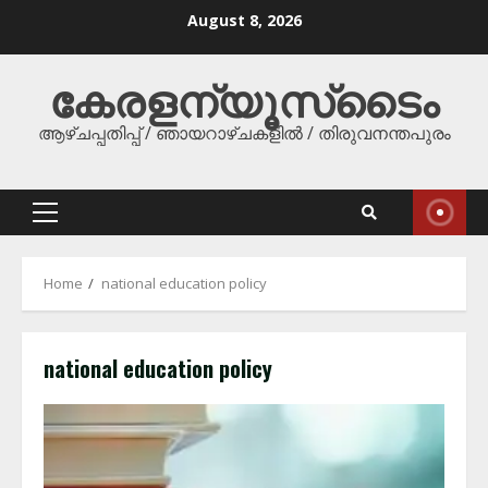
Skip
August 8, 2026
to
content
കേരളന്യൂസ്‌ടൈം
ആഴ്ചപ്പതിപ്പ് / ഞായറാഴ്ചകളിൽ / തിരുവനന്തപുരം
Primary
Menu
Home
national education policy
national education policy