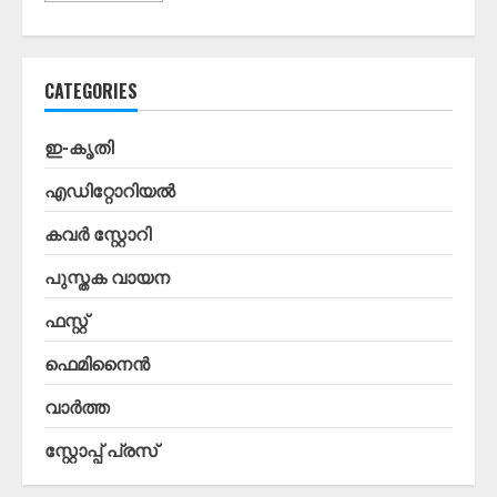
CATEGORIES
ഇ-കൃതി
എഡിറ്റോറിയൽ
കവർ സ്റ്റോറി
പുസ്തക വായന
ഫസ്റ്റ്
ഫെമിനൈൻ
വാർത്ത
സ്റ്റോപ്പ്‌ പ്രസ്‌