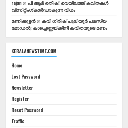
rajan
on
പി ആർ രതീഷ്: വെയിലത്ത്‌ കവിതകൾ
വിസിറ്റിംഗ്കാർഡാകുന്ന വിധം
മണിക്കുട്ടൻ
on
കവി ഗിരീഷ്‌ പുലിയൂർ പരസ്യ
മോഡൽ; കാച്ചെണ്ണയ്ക്കിനി കവിതയുടെ മണം
KERALANEWSTIME.COM
Home
Lost Password
Newsletter
Register
Reset Password
Traffic