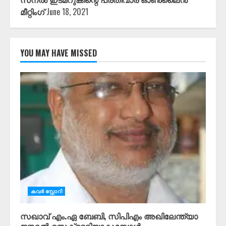
മീറ്റിംഗ്
June 18, 2021
YOU MAY HAVE MISSED
കവർ സ്റ്റോറി
സഖാവ് എം.ഏ ബേബി, സിപിഎം അഖിലേന്ത്യാ