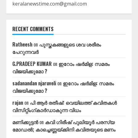
keralanewstime.com@gmail.com
RECENT COMMENTS
Ratheesh
on
പുസ്തകങ്ങളുടെ ശവ ശരീരം
പേറുന്നവർ
G.PRADEEP KUMAR
on
ഇറോം ഷർമിള: സമരം
വിജയിക്കുമോ ?
sadanandan njaruveli
on
ഇറോം ഷർമിള: സമരം
വിജയിക്കുമോ ?
rajan
on
പി ആർ രതീഷ്: വെയിലത്ത്‌ കവിതകൾ
വിസിറ്റിംഗ്കാർഡാകുന്ന വിധം
മണിക്കുട്ടൻ
on
കവി ഗിരീഷ്‌ പുലിയൂർ പരസ്യ
മോഡൽ; കാച്ചെണ്ണയ്ക്കിനി കവിതയുടെ മണം