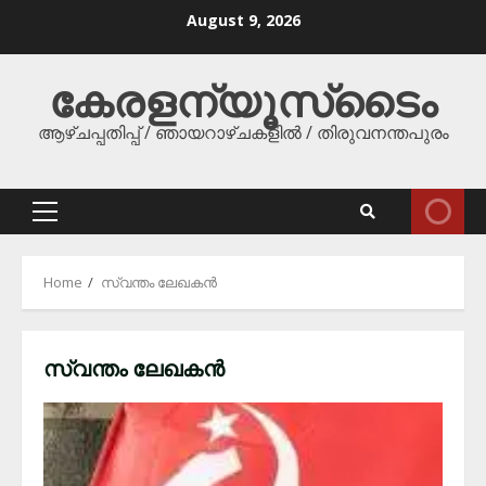
Skip
August 9, 2026
to
content
കേരളന്യൂസ്‌ടൈം
ആഴ്ചപ്പതിപ്പ് / ഞായറാഴ്ചകളിൽ / തിരുവനന്തപുരം
Primary
Menu
Home
സ്വന്തം ലേഖകന്‍
സ്വന്തം ലേഖകന്‍