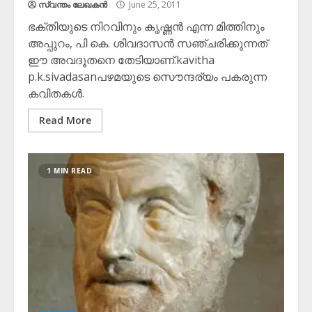
സ്വന്തം ലേഖകന്‍
June 25, 2011
ഭക്തിയുടെ നിറവിനും കൃഷ്ണന്‍ എന്ന മിത്തിനും
അപ്പുറം, പി കെ. ശിവദാസന്‍ സഞ്ചരിക്കുന്നത്
ഈ അവദൂതനെ തേടിയാണ്.kavitha
p.k.sivadasanപഴമയുടെ സൌന്ദര്യം പകരുന്ന
കവിതകള്‍.
Read More
1 MIN READ