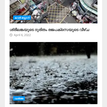
കവർ സ്റ്റോറി
ശ്രീലങ്കയുടെ ദുരിതം രജപക്സെയുടെ വീഴ്ച
April 6, 2022
വാർത്ത