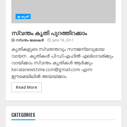
ഇ-കൃതി
സ്വന്തം കൃതി പുറത്തിറക്കാം
സ്വന്തം ലേഖകന്‍
June 18, 2011
കൃതികളുടെ സ്വതന്തവും സൗജന്യവുമായ
വായന . കൃതികള്‍ പി.ഡി.എഫില്‍ എല്ലാവര്ക്കും
വായിക്കാം സ്വന്തം കൃതികള്‍ ആര്‍ക്കും
keralanewstime.com@gmail.com എന്ന
ഈമെയിലില്‍ അയയ്ക്കാം
Read More
CATEGORIES