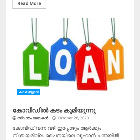
Read More
കവർ സ്റ്റോറി
കോവിഡിൽ കടം കുമിയുന്നു
സ്വന്തം ലേഖകന്‍
October 26, 2020
കോവിഡ് വന്ന വഴി ഇപ്പോഴും ആർക്കും
നിശ്ചയമില്ല. ചൈനയിലെ വുഹാൻ ചന്തയിൽ