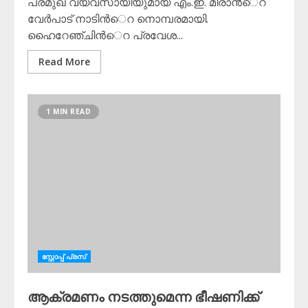
പ്രമുഖ വ്യവസായിയുമായ എം.ഇ. മീരാന്‍െറ
വേര്‍പാട് നാടിന്‍െറ നൊമ്പരമായി.
ഹൈറേഞ്ചിന്‍െറ പ്രവേശ...
Read More
1 MIN READ
സ്റ്റോപ്പ്‌ പ്രസ്‌
ആക്രമണം നടത്തുമെന്ന ഭീഷണിക്ക്