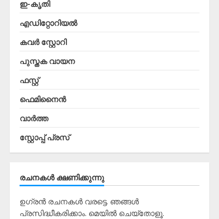
ഇ-കൃതി
എഡിറ്റോറിയൽ
കവർ സ്റ്റോറി
പുസ്തക വായന
ഫസ്റ്റ്
ഫെമിനൈൻ
വാർത്ത
സ്റ്റോപ്പ്‌ പ്രസ്‌
രചനകൾ ക്ഷണിക്കുന്നു
ഉഗ്രൻ രചനകൾ വരട്ടെ. ഞങ്ങൾ
പ്രസിദ്ധീകരിക്കാം. മെയിൽ ചെയ്തോളൂ.