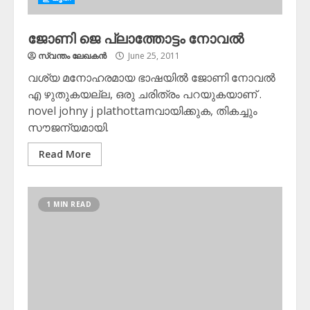
ജോണി ജെ പ്ലാത്തോട്ടം നോവല്‍
സ്വന്തം ലേഖകന്‍
June 25, 2011
വശ്യ മനോഹരമായ ഭാഷയില്‍ ജോണി നോവല്‍
എ ഴുതുകയല്ല, ഒരു ചരിത്രം പറയുകയാണ് .
novel johny j plathottamവായിക്കുക, തികച്ചും
സൗജന്യമായി.
Read More
1 MIN READ