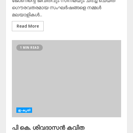
ജോണിന്റെ ജീവിതവും സിനിമയും ചര്‍ച്ച ചെയ്ത
ഗൌരവതരമായ സംഘര്‍ഷങ്ങളെ നമ്മള്‍
മലയാളികള്‍...
Read More
1 MIN READ
ഇ-കൃതി
പി കെ. ശിവദാസന്‍ കവിത