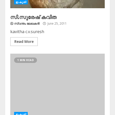
ഇ-കൃതി
സി.സുരേഷ് കവിത
സ്വന്തം ലേഖകന്‍
June 25, 2011
kavitha c.v.suresh
Read More
1 MIN READ
ഇ-കൃതി