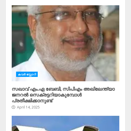
കവർ സ്റ്റോറി
സഖാവ് എം.ഏ ബേബി, സിപിഎം അഖിലേന്ത്യാ
ജനറൽ സെക്രട്ടറിയാകുമ്പോൾ
പ്രതീക്ഷിക്കാനുണ്ട്
April 14, 2025